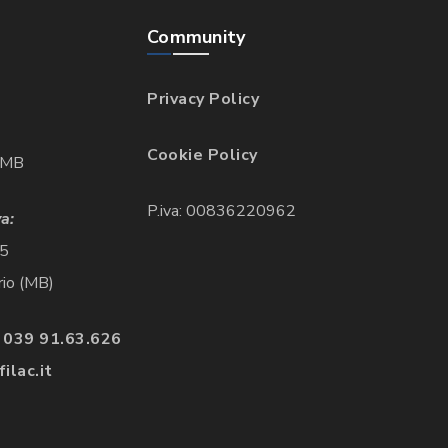
Community
Privacy Policy
Cookie Policy
 MB
P.iva: 00836220962
a:
85
io (MB)
 039 91.63.626
ilac.it