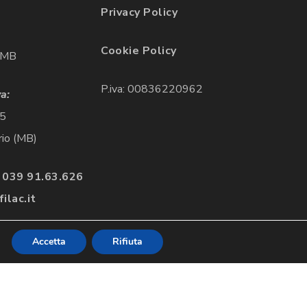
Privacy Policy
Cookie Policy
 MB
P.iva: 00836220962
a:
85
io (MB)
 039 91.63.626
ilac.it
Accetta
Rifiuta